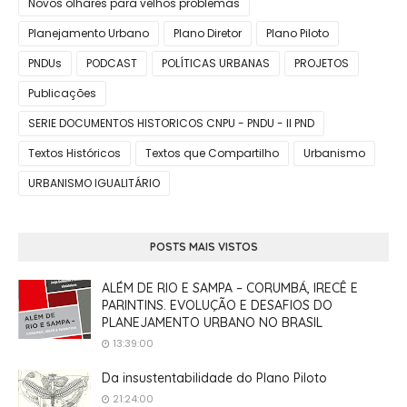
Novos olhares para velhos problemas
Planejamento Urbano
Plano Diretor
Plano Piloto
PNDUs
PODCAST
POLÍTICAS URBANAS
PROJETOS
Publicações
SERIE DOCUMENTOS HISTORICOS CNPU - PNDU - II PND
Textos Históricos
Textos que Compartilho
Urbanismo
URBANISMO IGUALITÁRIO
POSTS MAIS VISTOS
ALÉM DE RIO E SAMPA – CORUMBÁ, IRECÊ E
PARINTINS. EVOLUÇÃO E DESAFIOS DO
PLANEJAMENTO URBANO NO BRASIL
13:39:00
Da insustentabilidade do Plano Piloto
21:24:00