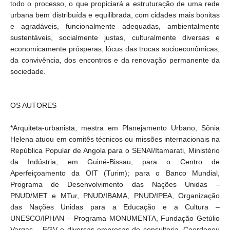
todo o processo, o que propiciará a estruturação de uma rede
urbana bem distribuída e equilibrada, com cidades mais bonitas
e agradáveis, funcionalmente adequadas, ambientalmente
sustentáveis, socialmente justas, culturalmente diversas e
economicamente prósperas, lócus das trocas socioeconômicas,
da convivência, dos encontros e da renovação permanente da
sociedade.
OS AUTORES
*Arquiteta-urbanista, mestra em Planejamento Urbano, Sônia
Helena atuou em comitês técnicos ou missões internacionais na
República Popular de Angola para o SENAI/Itamarati, Ministério
da Indústria; em Guiné-Bissau, para o Centro de
Aperfeiçoamento da OIT (Turim); para o Banco Mundial,
Programa de Desenvolvimento das Nações Unidas –
PNUD/MET e MTur, PNUD/IBAMA, PNUD/IPEA, Organização
das Nações Unidas para a Educação e a Cultura –
UNESCO/IPHAN – Programa MONUMENTA, Fundação Getúlio
Vargas – FGV e diversas empresas de consultoria. Coordenou