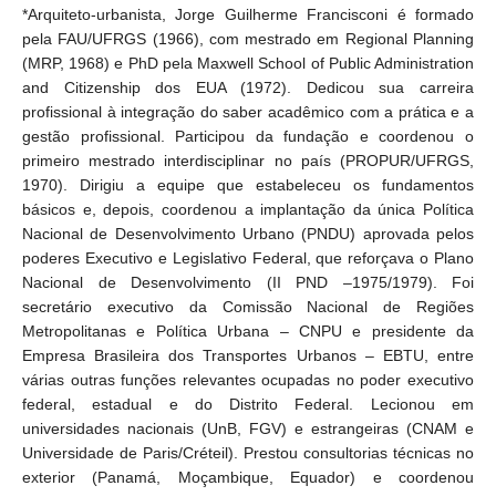
*Arquiteto-urbanista, Jorge Guilherme Francisconi é formado
pela FAU/UFRGS (1966), com mestrado em Regional Planning
(MRP, 1968) e PhD pela Maxwell School of Public Administration
and Citizenship dos EUA (1972). Dedicou sua carreira
profissional à integração do saber acadêmico com a prática e a
gestão profissional. Participou da fundação e coordenou o
primeiro mestrado interdisciplinar no país (PROPUR/UFRGS,
1970). Dirigiu a equipe que estabeleceu os fundamentos
básicos e, depois, coordenou a implantação da única Política
Nacional de Desenvolvimento Urbano (PNDU) aprovada pelos
poderes Executivo e Legislativo Federal, que reforçava o Plano
Nacional de Desenvolvimento (II PND –1975/1979). Foi
secretário executivo da Comissão Nacional de Regiões
Metropolitanas e Política Urbana – CNPU e presidente da
Empresa Brasileira dos Transportes Urbanos – EBTU, entre
várias outras funções relevantes ocupadas no poder executivo
federal, estadual e do Distrito Federal. Lecionou em
universidades nacionais (UnB, FGV) e estrangeiras (CNAM e
Universidade de Paris/Créteil). Prestou consultorias técnicas no
exterior (Panamá, Moçambique, Equador) e coordenou