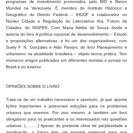
programas de investimento promovidos pelo BID e Banco
Mundial na Venezuela. É membro do Instituto Histórico e
Geográfico do Distrito Federal – IHGDF e colaborador no
Núcleo Cidade e Regulação do Laboratório Arq. Futuro de
Cidades, do INSPER. Com Maria Adélia de Souza divide a
autoria do livro A política nacional de desenvolvimento – Estudo
e proposições alternativas, e foi um dos organizadores, com
Suely F. N. Gonzales e Aldo Paviani, do livro Planejamento e
urbanismo na atualidade brasileira – objeto teoria prática. Tem
inúmeros artigos publicados em diferentes revistas e jornais no
Brasil e no exterior.
OPINIÕES SOBRE O LIVRO
Trata-se de um trabalho necessário e oportuno, já que aponta
lições importantes e potenciais soluções para os problemas
urbanos que vivemos. Por isso mesmo, é também um livro
obrigatório para os praticantes e os interessados nas questões
urbanas. (..........) Apesar do presente clima de perplexidade e
paralisação, o futuro tem um enorme potencial para que